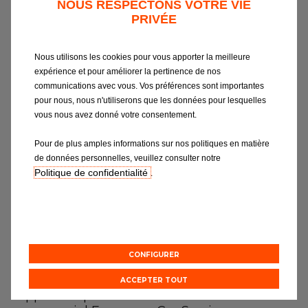
NOUS RESPECTONS VOTRE VIE
prix de vente maximum conseillés en
PRIVÉE
France métropolitaine et n'engagent ni
Eurorepar Car Service ni les membres de
son réseau commercial.
Nous utilisons les cookies pour vous apporter la meilleure
expérience et pour améliorer la pertinence de nos
communications avec vous. Vos préférences sont importantes
Les services présentés sur ce site sont
pour nous, nous n'utiliserons que les données pour lesquelles
ceux qui peuvent être proposés par les
vous nous avez donné votre consentement.
membres du réseau Eurorepar Car Service
participant.
Pour de plus amples informations sur nos politiques en matière
Les prix mentionnés à titre indicatif
de données personnelles, veuillez consulter notre
Politique de confidentialité
s'entendent hors pose, sauf s'il s'agit de
.
forfaits. Ces forfaits ne sont valables que
pour la période indiquée.
Le réseau commercial Eurorepar Car
Service en France Métropolitaine est à
votre disposition pour répondre à toutes
CONFIGURER
vos questions concernant les produits et
services présentés sur ce site. Nous vous
ACCEPTER TOUT
rappelons que les membres du réseau