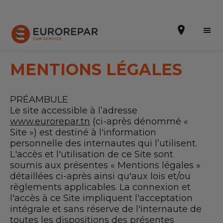
MENTIONS LÉGALES
PRÉAMBULE
Prendre un rendez-vous
Le site accessible à l’adresse
www.eurorepar.tn
(ci-après dénommé «
Notre enseigne
Site ») est destiné à l'information
personnelle des internautes qui l’utilisent.
Nos promotions
L'accès et l'utilisation de ce Site sont
soumis aux présentes « Mentions légales »
Nos prestations
détaillées ci-après ainsi qu'aux lois et/ou
Notre actualité
règlements applicables. La connexion et
l'accès à ce Site impliquent l'acceptation
Contactez nous
intégrale et sans réserve de l'internaute de
toutes les dispositions des présentes