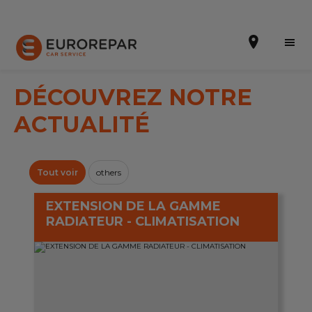
DÉCOUVREZ NOTRE
ACTUALITÉ
Prendre un rendez-vous
Notre enseigne
Tout voir
others
Nos promotions
EXTENSION DE LA GAMME
RADIATEUR - CLIMATISATION
Nos prestations
Notre actualité
Contactez nous