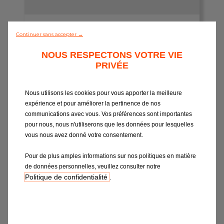
Toutes les agences
NOUVELLE GAMME EUROREPAR –
Intégrer le réseau
Continuer sans accepter →
RADIATEUR
Qualité et longévité : Protection
NOUS RESPECTONS VOTRE VIE
renforcée contre la corrosion.
PRIVÉE
16 références maintenant disponibles
chez DISTRIGO TUNISIE.
Nous utilisons les cookies pour vous apporter la meilleure
expérience et pour améliorer la pertinence de nos
POST RECRUTEMENT
communications avec vous. Vos préférences sont importantes
pour nous, nous n'utiliserons que les données pour lesquelles
vous nous avez donné votre consentement.
Pour de plus amples informations sur nos politiques en matière
de données personnelles, veuillez consulter notre
Politique de confidentialité
.
Vitaminez votre activité avec