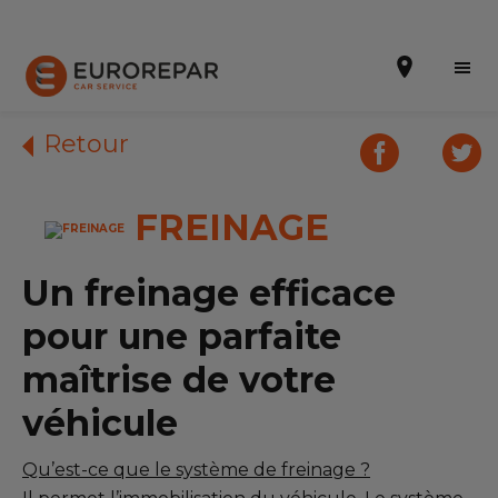
Retour
FREINAGE
Prendre un rendez-vous
Notre enseigne
Un freinage efficace
Nos promotions
pour une parfaite
Nos prestations
maîtrise de votre
véhicule
Notre actualité
Contactez nous
Qu’est-ce que le système de freinage ?