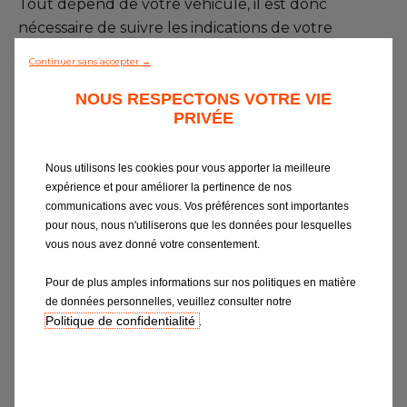
Tout dépend de votre véhicule, il est donc
nécessaire de suivre les indications de votre
constructeur.
Continuer sans accepter →
NOUS RESPECTONS VOTRE VIE
PRIVÉE
Le conseil
Nous utilisons les cookies pour vous apporter la meilleure
expérience et pour améliorer la pertinence de nos
Il est très important de vérifier
Le troisi
communications avec vous. Vos préférences sont importantes
vos
l’état de ses plaquettes, mais
système d
ule ne
aussi celui de ses disques, qui
circuit hy
pour nous, nous n'utiliserons que les données pour lesquelles
alerte
s’usent également et se changent
nécessair
vous nous avez donné votre consentement.
rd.
généralement tous les 2
vérifier l
 d’usure
changements de plaquettes (plus
hydrauliqu
Pour de plus amples informations sur nos politiques en matière
isation du
rapidement s’ils présentent des
travers le
de données personnelles, veuillez consulter notre
rainures et que leur surface n’est
dans le 
pas lisse).
Politique de confidentialité
.