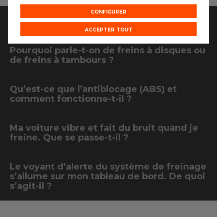
CONFIGURER
Vos questions
ACCEPTER TOUT
Pourquoi parle-t-on de freins à disques ou
de freins à tambours ?
Qu’est-ce que l’antiblocage (ABS) et
comment fonctionne-t-il ?
Ma voiture vibre et fait du bruit quand je
freine. Que se passe-t-il ?
Le voyant d’alerte du système de freinage
s’allume sur mon tableau de bord. De quoi
s’agit-il ?