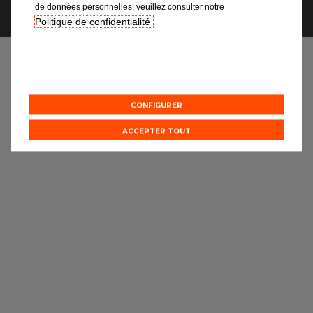
de données personnelles, veuillez consulter notre
Toutes les agences
Politique de confidentialité
.
Intégrer le réseau
CONFIGURER
ACCEPTER TOUT